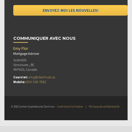
COMMUNIQUER AVEC NOUS
Emy Flor
Mortgage Advisor
Suite 600
Vancouver,, BC
V6P 6G5, Canada
Courriel:
emy@cleartrust.ca
Mobile:
604-338-7082
© 2026 Centres Hypothécaires Dominion
Conditions d’utilisation
|
Politique de confidentialité