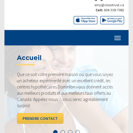
emy@cleartrust.ca
Cell:
604-338-7082
TAUX ACTUELS
ère maison ou que vous soyez
Nos taux sont toujours compé
vec un excellent crédit, les
fiers de pouvoir vous offrir le 
ominion vous donnent accès
profitable. Jetez un coup d’œ
aux meilleurs taux offerts au
la concurrence.
vous serez agréablement
VOIR LES TAUX