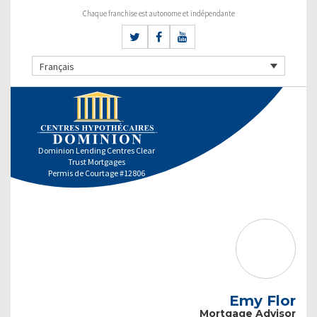
Chaque franchise est autonome et indépendante
Français
Dominion Lending Centres Clear
Trust Mortgages
Permis de Courtage #12806
Emy Flor
Mortgage Advisor