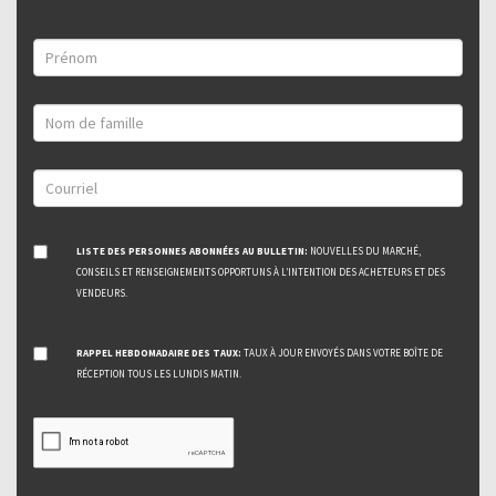
LISTE DES PERSONNES ABONNÉES AU BULLETIN:
NOUVELLES DU MARCHÉ,
CONSEILS ET RENSEIGNEMENTS OPPORTUNS À L’INTENTION DES ACHETEURS ET DES
VENDEURS.
RAPPEL HEBDOMADAIRE DES TAUX:
TAUX À JOUR ENVOYÉS DANS VOTRE BOÎTE DE
RÉCEPTION TOUS LES LUNDIS MATIN.