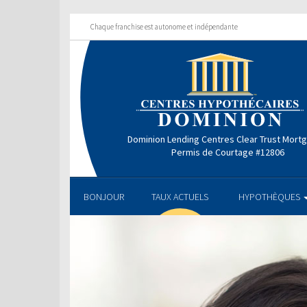
Chaque franchise est autonome et indépendante
Dominion Lending Centres Clear Trust Mort
Permis de Courtage #12806
BONJOUR
TAUX ACTUELS
HYPOTHÈQUES