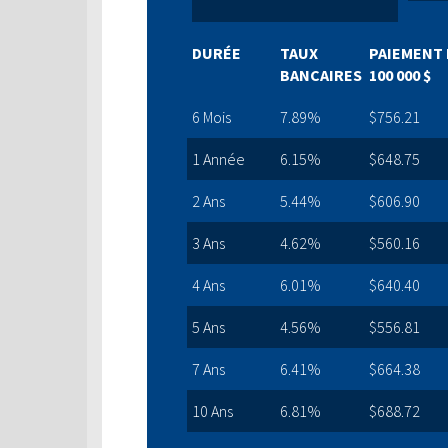
DURÉE
TAUX
PAIEMENT 
BANCAIRES
100 000 $
6 Mois
7.89%
$756.21
1 Année
6.15%
$648.75
2 Ans
5.44%
$606.90
3 Ans
4.62%
$560.16
4 Ans
6.01%
$640.40
5 Ans
4.56%
$556.81
7 Ans
6.41%
$664.38
10 Ans
6.81%
$688.72