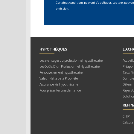
Certaines conditions peuvent s'appliquer. Les taux peuvent
omission.
HYPOTHÈQUES
L’ACH
Les avantages du professionnel hypothécaire
Accueil
Les Coûts D’un Professionnel Hypothécaire
Préappr
Renouvellement hypothécaire
Taux Fix
Valeur Nette de la Propriété
Compren
Assurance vie Hypothécaire
Détermi
Pour présenter une demande
Payer V
Solutio
REFI
CHIP
Calcula