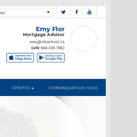
ais
Emy Flor
Mortgage Advisor
emy@cleartrust.ca
Cell:
604-338-7082
À PROPOS
COMMUNIQUER AVEC NOUS