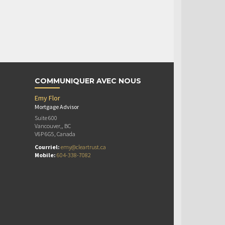
COMMUNIQUER AVEC NOUS
Emy Flor
Mortgage Advisor
Suite 600
Vancouver,, BC
V6P 6G5, Canada
Courriel:
emy@cleartrust.ca
Mobile:
604-338-7082