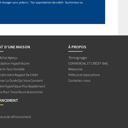
 changer sans préavis. *Sur approbation de crédit. Sauf erreur ou
AT D’UNE MAISON
À PROPOS
 Achat Aperçu
Témoignages
obation Hypothécaire
COMMERCIAL ET CRÉDIT-BAIL
e Vs Taux Variable
Ressources
dre Votre Rapport De Crédit
Prêteurs et associations
ner La Durée Qui Vous Convient
Contactez-nous
otre Hypothèque Plus Rapidement
ns Pour Travailleurs Autonomes
NANCEMENT
teurs de refinancement