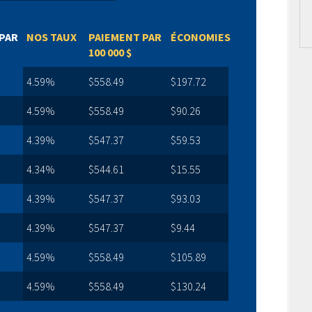
PAR
NOS TAUX
PAIEMENT PAR
ÉCONOMIES
100 000 $
4.59%
$558.49
$197.72
4.59%
$558.49
$90.26
4.39%
$547.37
$59.53
4.34%
$544.61
$15.55
4.39%
$547.37
$93.03
4.39%
$547.37
$9.44
4.59%
$558.49
$105.89
4.59%
$558.49
$130.24