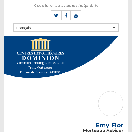
Chaque franchise est autonome et indépendante
Français
Dominion Lending Centres Clear
Trust Mortgages
Permis de Courtage #12806
Emy Flor
Mortgage Advisor